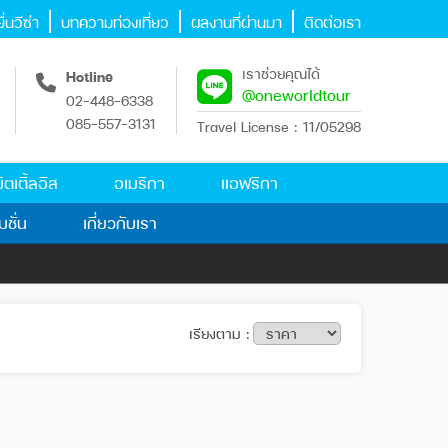
่นวีซ่า
บทความท่องเที่ยว
ผลงานที่ผ่านมา
ติดต่อเรา
เราช่วยคุณได้
Hotline
@oneworldtour
02-448-6338
085-557-3131
Travel License : 11/05298
ิตเติ้ลอิส
อเมริกา
แอฟริกา
มชั่น
เกี่ยวกับเรา
เรียงตาม :