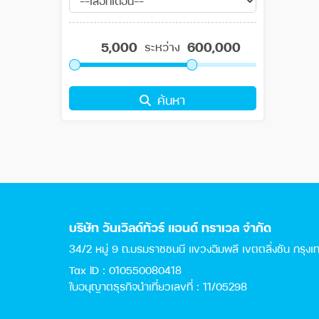
ระหว่าง
ค้นหา
บริษัท วันเวิลด์ทัวร์ แอนด์ ทราเวล จำกัด
34/2 หมู่ 9 ถ.บรมราชชนนี แขวงฉิมพลี เขตตลิ่งชัน กรุง
Tax ID : 010550080418
ใบอนุญาตธุรกิจนำเที่ยวเลขที่ : 11/05298