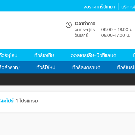
ขอราคากรุ๊ปเหมา
บริการยื
เวลาทำการ
จันทร์-ศุกร์ :
09.00 - 18.00 น.
วันเสาร์
09.00-17.00 น.
ทัวร์ยุโรป
ทัวร์เอเชีย
ออสเตรเลีย-นิวซีแลนด์
ม
รือสำราญ
ทัวร์ปีใหม่
ทัวร์สงกรานต์
ทัวร์โปรโ
ิงคโปร์
1 โปรแกรม