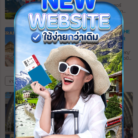
และตุรกี และทางตะวันตกติดทะเลดำ รากเหง้า
1,000 ปีก่อนในช่วงยุคแห่งการสำรวจและตั้ง
Switzerland 10 วัน #1?? ️“สวิตเซอร์
ของชาวจอร์เจียแผ่ขยายลึกลงไปใน
ถิ่นฐานของพวกไวกิ้ง เป็นดินแดนที่มีความ
แลนด์” ประเทศเล็กๆ ในทวีปยุโรปตะวันตก
ประวัติศาสตร์ มรดกทางวัฒนธรรมของพวก
แตกต่างอย่างชัดเจนของสภาพภูมิอากาศ
พื้นที่ส่วนใหญ่ของประเทศนั้นอยู่บนเทือกเขาแอ
เขามีความเก่าแก่และมั่งคั่งเท่าเทียมกัน ในช่วง
ภูมิศาสตร์และวัฒนธรรม ธารน้ำแข็งที่ใหญ่
ลป์ เทือกเขาที่ใหญ่สุดของทวีปยุโรปที่มีความ
ยุคกลาง อาณาจักรจอร์เจียอันทรงพลังได้
ที่สุดในยุโรปส่องประกายระยิบระยับอย่าง
หลากหลายทางภูมิประเทศ ทั้งยอดเขาสูง ทุ่ง
GRAND GERMANY 11 DAY 1-18 THE
ดำรงอยู่ สูงถึงระดับสูงสุดระหว่างศตวรรษที่
Vatna Glacier (Vatnajökull) ที่พาดผ่าน
หญ้า น้ำตก “การ์เซีย” “Glacier” หรือธารน้ำ
COMPASS BY ONE WORLD TOUR
10 ถึง 13 หลังจากการปกครองของตุรกีและ
เทือกเขาที่สวยงาม น้ำพุร้อนที่อุดมสมบูรณ์ให้
แข็งที่แทรกตัวอยู่ตามภูเขาสูง รวมทั้งหมู่บ้าน
เปอร์เซียมาเป็นเวลานาน จอร์เจียก็ถูกผนวก
ความอบอุ่นแก่บ้านเรือน และกระแสน้ำนอก
Updated : 01 ธันวาคม 2568 11:35
ชนบทที่กระจายตัวอยู่ทั่วไปตามเนินเขา ผู้คนที่
โดยจักรวรรดิรัสเซียในศตวรรษที่ 19 จอร์เจีย
ชายฝั่งกัลฟ์สตรีมให้สภาพอากาศที่อบอุ่นให้กับ
เป็นมิตร การเดินทางที่สะดวกสบาย ไม่แปลกใจ
Grand Germany 11 วัน 16 เมือง ‘โคโลญ’
เป็นรัฐอิสระระหว่างปี 1918 ถึง 1921 เมื่อรวม
ผู้คนอาศัยอยู่ทางตอนเหนือสุดของโลก
เลยที่นักเดินทางหลายคนต่างตกหลุมรัก
เมืองใหญ่ที่สุดที่อยู่ริมฝั่งแม่น้ำไรน์ สร้างเมื่อปี
เข้ากับสหภาพโซเวียต ในปี 1963 จนกระทั่ง
ภูเขาไฟอีกประะมาณ 130 แห่งซึ่งส่งผลโดยตรง
ประเทศนี้… เราเริ่มต้นเที่ยวรายการนี้จากเมือง
51 ในสมัยจักรพรรดิ์เคลาดิอุสแห่งอาณาจักร
การล่มสลายของสหภาพโซเวียต ในช่วงยุค
ต่อลักษณะที่เปลี่ยนแปลงตลอดเวลาของสภาพ
ทิราโน่ ซึ่งตั้งอยู่ทางตอนเหนือทางของแคว้น
โรมัน โคโลญก็ไม่ต่างจากเมืองอื่นๆในเยอรมันที่
โซเวียต เศรษฐกิจจอร์เจียนมีความทันสมัยและ
แวดล้อมทางธรรมชาติ ไอซ์แลนด์ยังเป็นที่ตั้ง
ลอมบาร์เดีย ประเทศอิตาลี ที่เวลาเพียงเล็ก
โดนผลกระทบจากสงครามโลกครั้งที่ 2 อาคาร
มีความหลากหลาย จอร์เจียเป็นสาธารณรัฐที่มี
ของหลุมอุกกาบาตหลายแห่ง โดยเฉพาะในเขต
ข่าวสารและบทความทั้งหมด
น้อยเพียงพอสำหรับการเดินเล่น เมืองเล็กๆ ที่
สิ่งก่อสร้างต่างๆได้รับความเสียหายทั้งเมือง มี
แนวคิดเรื่องเอกราชมากที่สุดแห่งหนึ่ง จอร์เจีย
ภูเขาไฟตะวันตกที่บางแห่งได้กลายเป็นแหล่ง
เงียบสงบแห่งนี้มีแม่น้ำแอดด้าสายน้อยไหลผ่าน
เพียง ’มหาวิหารโคโลญ’ ที่ยังตั้งเด่นเป็นสง่า
ประกาศอำนาจอธิปไตยเมื่อวันที่ 19
ท่องเที่ยวยอดนิยมของนักเดินทางจากทั่วทุก
กลางเมืองเป็นที่ตั้งของวิหารพระแม่มารี วิหาร
ท่ามกลางกองซากปรักหักพังของอาคารบ้าน
พฤศจิกายน 1989 และได้รับเอกราชเมื่อวันที่ 9
มุมโลกในปี 2010 การปะทุเล็กน้อยที่ภูเขาไฟ
สไตล์เรอเนสซองส์ที่สร้างในปี 1505 ซึ่งเป็น
เรือน วิหารคาธอลิกแห่งนี้ใช้เวลาก่อสร้างถึง
เมษายน 1991 ทศวรรษ 1990 เป็นช่วงเวลา
‘เอยาฟยาตลาเยอคุตล์’ (Eyjafjallajökull) ทำให้
ศาสนสถานที่สำคัญของเมือง…ทิราโน่อาจจะ
632 ปี (1248-1880) ในแบบสถาปัตยกรรมกอ
ของความไม่มั่นคงและความไม่สงบในจอร์เจีย
การเดินทางทางอากาศทั่วยุโรปและ
ไม่มีอะไรที่โดดเด่น แต่ทิราโน่คือจุดเริ่มต้นของ
ธิค และได้รับการขึ้นทะเบียนเป็นมรดกโลกทาง
เนื่องจากรัฐบาลหลังประกาศอิสรภาพชุดแรก
อเมริกาเหนือหยุดชะงักเนื่องจากเถ้าภูเขาไฟ
เส้นทางรถไฟที่งดงามที่สุดแห่งหนึ่งในยุโรปนั่น
วัฒนธรรมในปี 1996 อีกหนึ่งกิจกรรมที่ไม่ควร
ถูกโค่นล้ม และขบวนการแบ่งแยกดินแดนได้เกิด
จำนวนมากที่พ่นออกมาเป็นเวลาถึงหกวัน
คือรถไฟสาย “Bernina Express” ที่เราจะนั่ง
พลาดเมื่อมาเที่ยวเยอรมันคือการล่องเรือชม
ขึ้นในเซาท์ออสซีเชียและอับคาเซีย (South
เพื่อเดินทางข้ามเทือกเขาอัลไพน์สู่ประเทศ
บรรยากาศของแม่น้ำไรน์…เราเริ่มล่องเรือจาก
Ossetia and Abkhazia) ภูมิประเทศของ
สวิสเซอร์แลนด์กันครับ
เมืองเล็กๆ ที่ชื่อ ‘เซนต์กอร์’ สู่เมือง ‘บ๊อบพาร์