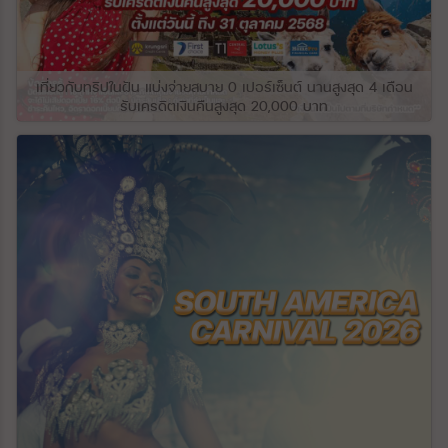
ส่วนใหญ่ ที่ราบสูงนี้ทอดยาวไปตามแม่น้ำ
Kura (Mtkvari) และแม่น้ำสาขาอื่นๆ ทางใต้
ของดินแดนจอร์เจียมีทิวเขาและที่ราบสูงคอ
เคซัส ซึ่งสูงกว่าที่ราบชายฝั่งที่แคบและเป็นแอ่ง
น้ำไปถึงระดับความสูง 10,830 ฟุตบนยอดเขา
เที่ยวกับทริปในฝัน แบ่งจ่ายสบาย 0 เปอร์เซ็นต์ นานสูงสุด 4 เดือน
Didi-Abuli เนื่องจากมีแนวกั้นของเทือกเขา
รับเครดิตเงินคืนสูงสุด 20,000 บาท
คอเคซัสที่ปกป้องจอร์เจียจากอากาศเย็นจาก
ทางเหนือ ในขณะที่เปิดรับอิทธิพลของอากาศที่
อบอุ่นและชื้นจากทะเลดำอย่างต่อเนื่อง
จอร์เจียตะวันตกมีภูมิอากาศแบบกึ่งเขตร้อน
ชื้นแบบกึ่งเขตร้อน ในขณะที่จอร์เจียตะวันออก
มีภูมิอากาศหลากหลายตั้งแต่แบบชื้นปานกลาง
ไปจนถึงแบบกึ่งเขตร้อนแบบแห้ง