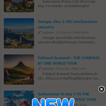
Switzerland ฟ้าสวย น้ำใส เทือกเขาสูง
ใหญ่ อากาศสดชื่น มนต์เสน่ห์แห่งยุโรป
Georgia เมือง 2 ทวีป แห่งวัฒนธรรม
ผสมผสาน
Updated : 03 มิถุนายน 2569 08:55
Georgia สุดเขตเอเชีย แหล่งวัฒนธรรม
ผสมผสานสไตร์ยุโรปGeorgia ดินแดนแห่ง
หุบเขาอันเขียวขจีที่แผ่ขยายไปด้วยไร่องุ่น ไป
จนถึงโบสถ์เก่าแก่และหอสังเกตการณ์อายุหลาย
ศตวรรษตั้งกระจายอยู่เหนือภูเขาสูงตระหง่าน
ไอซ์แลนด์ (Iceland) : THE COMPASS
อันสวยงาม ในช่วงไม่กี่ปีที่ผ่านมา ทบิลิซีได้
BY ONE WORLD TOUR
กลายเป็นหนึ่งในเมืองที่เจ๋งที่สุดในยุโรป ด้วยผับ
Updated : 01 ธันวาคม 2568 11:52
บาร์ที่กำลังเติบโต ร้านอาหารระดับโลก และไวน์
ธรรมชาติที่คัดสรรมาอย่างดี ซึ่งทำให้ที่นี่เป็น
ไอซ์แลนด์ (Iceland) ดินแดนแห่งไฟและน้ำ
จุดที่ฮิปที่สุดในภูมิภาคได้อย่าง
แข็ง …ที่ตั้งของกลาเซียที่ใหญ่ที่สุดในยุโรป และ
ง่ายดาย จอร์เจียตั้งอยู่ที่ปลายด้านตะวันออก
ภูเขาไฟที่ยังมีพลังมากที่สุดในโลก ดินแดนแห่ง
ของทะเลดำบนปีกด้านใต้ของยอดหลักของ
แสงสว่างและความมืดนี้มีฤดูร้อนที่ยาวนานที่
เทือกเขาคอเคซัส (Greater Caucasus) มี
เราสามารถเห็นแสงอาทิตย์ได้ 24 ชั่วโมง และจะ
Switzerland 10 day 1-13 THE
อาณาเขตติดต่อกับรัสเซียทางเหนือและตะวัน
ออกมาจากขอบฟ้าเพื่อมาทักทายกับผู้คนแค่
COMPASS BY ONE WOTLD TOUR
ออกเฉียงเหนือ ทางตะวันออกและตะวันออก
ไม่กี่ชั่วโมงในฤดูหนาว ไอซ์แลนด์ตั้งอยู่ใน
เฉียงใต้ติดอาเซอร์ไบจาน ทางใต้ติดอาร์เมเนีย
Updated : 01 ธันวาคม 2568 11:39
มหาสมุทรแอตแลนติกเหนือก่อตั้งขึ้นเมื่อ