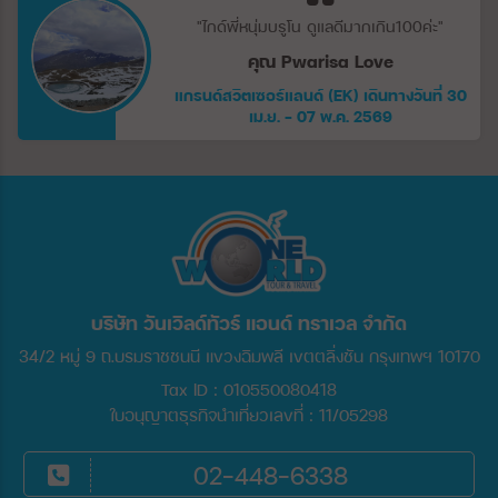
"ไกด์พี่หนุ่มบรูโน ดูแลดีมากเกิน100ค่ะ"
คุณ Pwarisa Love
แกรนด์สวิตเซอร์แลนด์ (EK) เดินทางวันที่ 30
เม.ย. - 07 พ.ค. 2569
บริษัท วันเวิลด์ทัวร์ แอนด์ ทราเวล จำกัด
34/2 หมู่ 9 ถ.บรมราชชนนี แขวงฉิมพลี เขตตลิ่งชัน กรุงเทพฯ 10170
Tax ID : 010550080418
ใบอนุญาตธุรกิจนำเที่ยวเลขที่ : 11/05298
02-448-6338