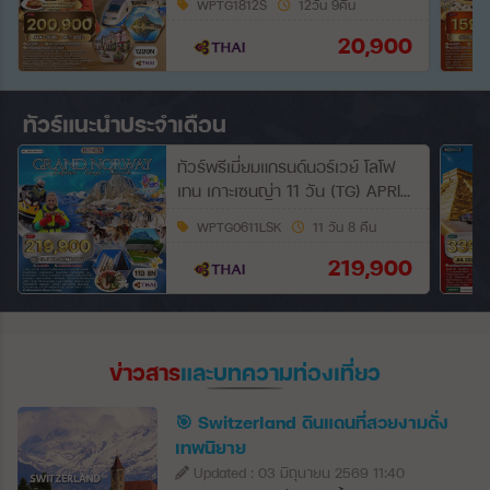
WPTG1812S
12วัน 9คืน
20,900
ทัวร์แนะนำประจำเดือน
ทัวร์พรีเมี่ยมแกรนด์นอร์เวย์ โลโฟ
เทน เกาะเซนญ่า 11 วัน (TG) APRIL
2027
WPTG0611LSK
11 วัน 8 คืน
219,900
ข่าวสาร
และบทความท่องเที่ยว
🎯 Switzerland ดินแดนที่สวยงามดั่ง
เทพนิยาย
Updated : 03 มิถุนายน 2569 11:40