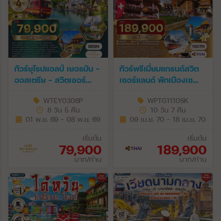
ทัวร์ยุโรปแอลป์ เยอรมัน -
ทัวร์พรีเมี่ยมแกรนด์สวิต
ออสเตรีย - สวิตเซอร์
เซอร์แลนด์ พักเมืองเซ
แลนด์ 8 วัน (EY) 01 - 08
อร์แมท 10 วัน (TG) 09 -
WTEY0308P
WPTG1110SK
NOV 26
18 APR 27
8 วัน 5 คืน
10 วัน 7 คืน
[SONGKRAN]
01 พ.ย. 69 - 08 พ.ย. 69
09 เม.ย. 70 - 18 เม.ย. 70
เริ่มต้น
เริ่มต้น
79,900
189,900
บาท/ท่าน
บาท/ท่าน