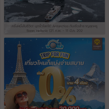
แข็งของพื้นที่สูงและสวยงามเหล่านี้ประกอบ
ด้วยลำธารและแม่น้ำหลายสายไหลผ่าน ความ
ลาดชันทางตอนใต้ของเทือกเขาเกรทเทอร์คอ
เคซัส ประกอบด้วยที่ราบลุ่มภาคกลางที่เกิดขึ้น
จากความกดอากาศต่ำทางโครงสร้างขนาด
ใหญ่ ที่ราบโกลคิดาใกล้ชายฝั่งทะเลดำถูก
ครั้งหนึ่งในชีวิต! บุกขั้วโลกใต้ Antarctica กับเรือสำราญสุดหรู
ปกคลุมด้วยชั้นหนาของตะกอนที่เกิดจากแม่น้ำ
Swan Hellenic [21 ก.พ. – 11 มี.ค. 202
ซึ่งสะสมมาเป็นเวลาหลายพันปี แม่น้ำสาย
สำคัญของจอร์เจียตะวันตก ได้แก่ แม่น้ำ
Inguri, Rioni และ Kodori ซึ่งไหลลงมาจาก
เทือกเขาเกรทเทอร์คอเคซัส ซึ่งไหลผ่านพื้นที่
กว้างสู่ทะเล ภูมิภาคนี้จึงมีความสำคัญอย่างยิ่ง
ผ่านการเพาะปลูกพืชกึ่งเขตร้อนและพืชเชิง
พาณิชย์อื่นๆ ทางด้านทิศตะวันออก มีเทือกเขา
Meskhet และ Likh ซึ่งเชื่อมระหว่างเทือกเขา
คอเคซัสและที่ราบสูงคอเคซัส (Greater and
Lesser Caucasus) ระะหว่างแอ่งของทะเลดำ
และทะเลแคสเปียน ในจอร์เจียตอนกลาง
ระหว่างเมือง Khashuri และ Mtsʿkhetʿa
(เมืองหลวงโบราณ) เป็นที่ราบสูงชั้นในที่เรียก
ว่าที่ราบ Kartli (Kartalinian) ล้อมรอบด้วย
ภูเขาทางทิศเหนือ ทิศใต้ ทิศตะวันออก และทิศ
ตะวันตก ที่ปกคลุมไปด้วยตะกอนดินเหลืองเป็น