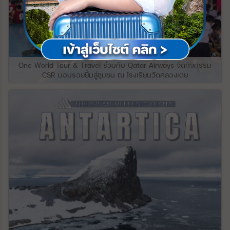
จอร์เจียส่วนใหญ่เป็นภูเขา และมากกว่าหนึ่งใน
ด’ ผ่านหมู่บ้าน และไร่องุ่นที่เรียงรายอยู่ทั้งสอง
สามปกคลุมด้วยป่าไม้ จอร์เจียมีภูมิประเทศ
ฝั่ง ต้นแม่น้ำสายนี้มาจากไหลมาจากเทือกเขา
หลากหลายที่น่าทึ่ง ตั้งแต่ชายฝั่งทะเลดำกึ่งเขต
แอลป์ผ่านหลายประเทศในยุโรป ช่วงที่ไหลผ่าน
ร้อน ไปจนถึงน้ำแข็งและหิมะที่แนวยอดของ
เข้ามาในประเทศเยอรมันถือว่าเป็นช่วงที่มี
เทือกเขาคอเคซัส ความแตกต่างดังกล่าวทำให้
ความยาวมากที่สุด แม่น้ำไรน์ได้รับการยกย่อง
พื้นที่ค่อนข้างเล็กของประเทศมีความน่าสนใจ
เป็นแม่น้ำที มีความสําคัญในยุโรมาตั้งแต่สมัย
มากยิ่งขึ้น ภูมิประเทศที่เป็นภูเขาของจอร์เจีย
จักรวรรดิโรมันในเรื่องของการขนส่งสินค้า
One World Tour & Travel ร่วมกับ Qatar Airways จัดกิจกรรม
อาจแบ่งออกเป็นสามแบบ ทั้งหมดทอดยาวจาก
และยังเป็นยุทธศาสตร์สำคัญในการทำสงคราม
CSR มอบรอยยิ้มสู่ชุมชน ณ โรงเรียนวัดคลองเตย
ทิศตะวันออกไปยังทิศตะวันตก ทางทิศเหนือ
ซึ่งเราจะเห็นได้จากการที่มีป้อมปราการและ
เป็นแนวกำแพงของเทือกเขาเกรทเทอร์คอ
ปราสาทโบราณตั้งอยู่บนเนินเขาริมฝั่งแม่น้ำ
เคซัส ซึ่งประกอบด้วยแนวเทือกเขาขนานและ
ไรน์ให้เราได้เห็นตลอดในระหว่างล่อง
แนวขวางที่พุ่งสูงขึ้นไปทางทิศตะวันออก และ
เรือ#Covid19จบเราจะไปเที่ยวกัน
มักจะคั่นด้วยโตรกธารและป่าลึก ยอดเขาที่
งดงามตระการตา ได้แก่ ยอดเขา Shkhara ซึ่ง
สูง 16,627 ฟุต (5,068 เมตร) เป็นจุดที่สูงที่สุด
ในจอร์เจีย และ Mounts Rustaveli, Tetnuld
และ Ushba ซึ่งทั้งหมดสูงกว่า 15,000 ฟุต
ปล่องของภูเขาไฟ Mkinvari (Kazbek) ที่ดับ
แล้วอยู่เหนือเทือกเขา Bokovoy ทางตอนเหนือ
สุดจากความสูง 16,512 ฟุต แนวยอดเขาที่
สำคัญจำนวนหนึ่งขยายออกไปทางทิศใต้จาก
ระยะกลาง รวมถึงของยอดเขา Lomis และ
Kartli (Kartalinian) ที่ตั้งฉากกับแนวเทือกเขา
คอเคเซียน จากแนวชายฝั่งที่ปกคลุมด้วยน้ำ