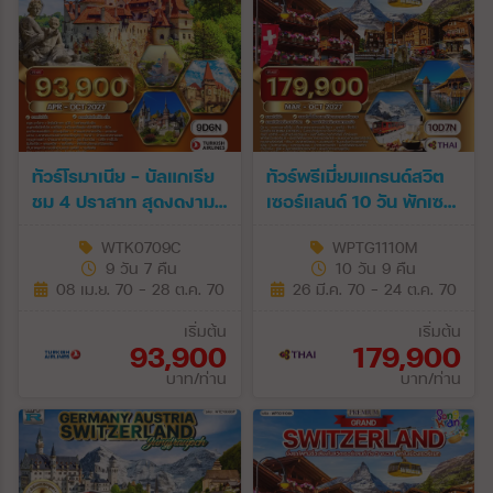
ทัวร์โรมาเนีย - บัลแกเรีย
ทัวร์พรีเมี่ยมแกรนด์สวิต
ชม 4 ปราสาท สุดงดงาม
เซอร์แลนด์ 10 วัน พักเซ
9 วัน (TK) APR - OCT
อร์แมท (TG) MAR - OCT
WTK0709C
WPTG1110M
27
27
9 วัน 7 คืน
10 วัน 9 คืน
08 เม.ย. 70 - 28 ต.ค. 70
26 มี.ค. 70 - 24 ต.ค. 70
เริ่มต้น
เริ่มต้น
93,900
179,900
บาท/ท่าน
บาท/ท่าน