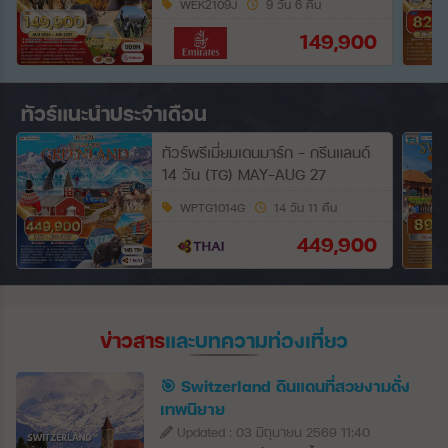
WEK2109J
9 วัน 6 คืน
149,900
ทัวร์แนะนำประจำเดือน
ทัวร์พรีเมี่ยมเดนมาร์ก - กรีนแลนด์
14 วัน (TG) MAY-AUG 27
WPTG1014G
14 วัน 11 คืน
449,900
ข่าวสาร
และบทความท่องเที่ยว
🎯 Switzerland ดินแดนที่สวยงามดั่ง
เทพนิยาย
Updated : 03 มิถุนายน 2569 11:40