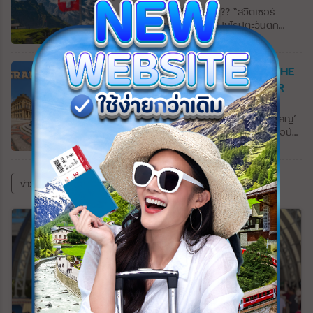
และตุรกี และทางตะวันตกติดทะเลดำ รากเหง้า
1,000 ปีก่อนในช่วงยุคแห่งการสำรวจและตั้ง
Switzerland 10 วัน #1?? ️“สวิตเซอร์
ของชาวจอร์เจียแผ่ขยายลึกลงไปใน
ถิ่นฐานของพวกไวกิ้ง เป็นดินแดนที่มีความ
แลนด์” ประเทศเล็กๆ ในทวีปยุโรปตะวันตก
ประวัติศาสตร์ มรดกทางวัฒนธรรมของพวก
แตกต่างอย่างชัดเจนของสภาพภูมิอากาศ
พื้นที่ส่วนใหญ่ของประเทศนั้นอยู่บนเทือกเขาแอ
เขามีความเก่าแก่และมั่งคั่งเท่าเทียมกัน ในช่วง
ภูมิศาสตร์และวัฒนธรรม ธารน้ำแข็งที่ใหญ่
ลป์ เทือกเขาที่ใหญ่สุดของทวีปยุโรปที่มีความ
ยุคกลาง อาณาจักรจอร์เจียอันทรงพลังได้
ที่สุดในยุโรปส่องประกายระยิบระยับอย่าง
หลากหลายทางภูมิประเทศ ทั้งยอดเขาสูง ทุ่ง
GRAND GERMANY 11 DAY 1-18 THE
ดำรงอยู่ สูงถึงระดับสูงสุดระหว่างศตวรรษที่
Vatna Glacier (Vatnajökull) ที่พาดผ่าน
หญ้า น้ำตก “การ์เซีย” “Glacier” หรือธารน้ำ
COMPASS BY ONE WORLD TOUR
10 ถึง 13 หลังจากการปกครองของตุรกีและ
เทือกเขาที่สวยงาม น้ำพุร้อนที่อุดมสมบูรณ์ให้
แข็งที่แทรกตัวอยู่ตามภูเขาสูง รวมทั้งหมู่บ้าน
เปอร์เซียมาเป็นเวลานาน จอร์เจียก็ถูกผนวก
ความอบอุ่นแก่บ้านเรือน และกระแสน้ำนอก
Updated : 01 ธันวาคม 2568 11:35
ชนบทที่กระจายตัวอยู่ทั่วไปตามเนินเขา ผู้คนที่
โดยจักรวรรดิรัสเซียในศตวรรษที่ 19 จอร์เจีย
ชายฝั่งกัลฟ์สตรีมให้สภาพอากาศที่อบอุ่นให้กับ
เป็นมิตร การเดินทางที่สะดวกสบาย ไม่แปลกใจ
Grand Germany 11 วัน 16 เมือง ‘โคโลญ’
เป็นรัฐอิสระระหว่างปี 1918 ถึง 1921 เมื่อรวม
ผู้คนอาศัยอยู่ทางตอนเหนือสุดของโลก
เลยที่นักเดินทางหลายคนต่างตกหลุมรัก
เมืองใหญ่ที่สุดที่อยู่ริมฝั่งแม่น้ำไรน์ สร้างเมื่อปี
เข้ากับสหภาพโซเวียต ในปี 1963 จนกระทั่ง
ภูเขาไฟอีกประะมาณ 130 แห่งซึ่งส่งผลโดยตรง
ประเทศนี้… เราเริ่มต้นเที่ยวรายการนี้จากเมือง
51 ในสมัยจักรพรรดิ์เคลาดิอุสแห่งอาณาจักร
การล่มสลายของสหภาพโซเวียต ในช่วงยุค
ต่อลักษณะที่เปลี่ยนแปลงตลอดเวลาของสภาพ
ทิราโน่ ซึ่งตั้งอยู่ทางตอนเหนือทางของแคว้น
โรมัน โคโลญก็ไม่ต่างจากเมืองอื่นๆในเยอรมันที่
โซเวียต เศรษฐกิจจอร์เจียนมีความทันสมัยและ
แวดล้อมทางธรรมชาติ ไอซ์แลนด์ยังเป็นที่ตั้ง
ลอมบาร์เดีย ประเทศอิตาลี ที่เวลาเพียงเล็ก
โดนผลกระทบจากสงครามโลกครั้งที่ 2 อาคาร
มีความหลากหลาย จอร์เจียเป็นสาธารณรัฐที่มี
ของหลุมอุกกาบาตหลายแห่ง โดยเฉพาะในเขต
ข่าวสารและบทความทั้งหมด
น้อยเพียงพอสำหรับการเดินเล่น เมืองเล็กๆ ที่
สิ่งก่อสร้างต่างๆได้รับความเสียหายทั้งเมือง มี
แนวคิดเรื่องเอกราชมากที่สุดแห่งหนึ่ง จอร์เจีย
ภูเขาไฟตะวันตกที่บางแห่งได้กลายเป็นแหล่ง
เงียบสงบแห่งนี้มีแม่น้ำแอดด้าสายน้อยไหลผ่าน
เพียง ’มหาวิหารโคโลญ’ ที่ยังตั้งเด่นเป็นสง่า
ประกาศอำนาจอธิปไตยเมื่อวันที่ 19
ท่องเที่ยวยอดนิยมของนักเดินทางจากทั่วทุก
กลางเมืองเป็นที่ตั้งของวิหารพระแม่มารี วิหาร
ท่ามกลางกองซากปรักหักพังของอาคารบ้าน
พฤศจิกายน 1989 และได้รับเอกราชเมื่อวันที่ 9
มุมโลกในปี 2010 การปะทุเล็กน้อยที่ภูเขาไฟ
สไตล์เรอเนสซองส์ที่สร้างในปี 1505 ซึ่งเป็น
เรือน วิหารคาธอลิกแห่งนี้ใช้เวลาก่อสร้างถึง
เมษายน 1991 ทศวรรษ 1990 เป็นช่วงเวลา
‘เอยาฟยาตลาเยอคุตล์’ (Eyjafjallajökull) ทำให้
ศาสนสถานที่สำคัญของเมือง…ทิราโน่อาจจะ
632 ปี (1248-1880) ในแบบสถาปัตยกรรมกอ
ของความไม่มั่นคงและความไม่สงบในจอร์เจีย
การเดินทางทางอากาศทั่วยุโรปและ
ไม่มีอะไรที่โดดเด่น แต่ทิราโน่คือจุดเริ่มต้นของ
ธิค และได้รับการขึ้นทะเบียนเป็นมรดกโลกทาง
เนื่องจากรัฐบาลหลังประกาศอิสรภาพชุดแรก
อเมริกาเหนือหยุดชะงักเนื่องจากเถ้าภูเขาไฟ
เส้นทางรถไฟที่งดงามที่สุดแห่งหนึ่งในยุโรปนั่น
วัฒนธรรมในปี 1996 อีกหนึ่งกิจกรรมที่ไม่ควร
ถูกโค่นล้ม และขบวนการแบ่งแยกดินแดนได้เกิด
จำนวนมากที่พ่นออกมาเป็นเวลาถึงหกวัน
คือรถไฟสาย “Bernina Express” ที่เราจะนั่ง
พลาดเมื่อมาเที่ยวเยอรมันคือการล่องเรือชม
ขึ้นในเซาท์ออสซีเชียและอับคาเซีย (South
เพื่อเดินทางข้ามเทือกเขาอัลไพน์สู่ประเทศ
บรรยากาศของแม่น้ำไรน์…เราเริ่มล่องเรือจาก
Ossetia and Abkhazia) ภูมิประเทศของ
สวิสเซอร์แลนด์กันครับ
เมืองเล็กๆ ที่ชื่อ ‘เซนต์กอร์’ สู่เมือง ‘บ๊อบพาร์