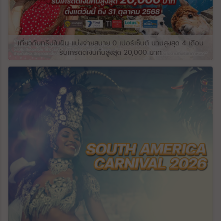
ส่วนใหญ่ ที่ราบสูงนี้ทอดยาวไปตามแม่น้ำ
Kura (Mtkvari) และแม่น้ำสาขาอื่นๆ ทางใต้
ของดินแดนจอร์เจียมีทิวเขาและที่ราบสูงคอ
เคซัส ซึ่งสูงกว่าที่ราบชายฝั่งที่แคบและเป็นแอ่ง
น้ำไปถึงระดับความสูง 10,830 ฟุตบนยอดเขา
เที่ยวกับทริปในฝัน แบ่งจ่ายสบาย 0 เปอร์เซ็นต์ นานสูงสุด 4 เดือน
Didi-Abuli เนื่องจากมีแนวกั้นของเทือกเขา
รับเครดิตเงินคืนสูงสุด 20,000 บาท
คอเคซัสที่ปกป้องจอร์เจียจากอากาศเย็นจาก
ทางเหนือ ในขณะที่เปิดรับอิทธิพลของอากาศที่
อบอุ่นและชื้นจากทะเลดำอย่างต่อเนื่อง
จอร์เจียตะวันตกมีภูมิอากาศแบบกึ่งเขตร้อน
ชื้นแบบกึ่งเขตร้อน ในขณะที่จอร์เจียตะวันออก
มีภูมิอากาศหลากหลายตั้งแต่แบบชื้นปานกลาง
ไปจนถึงแบบกึ่งเขตร้อนแบบแห้ง