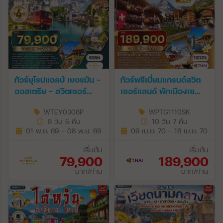
ทัวร์ยุโรปแอลป์ เยอรมัน -
ทัวร์พรีเมี่ยมแกรนด์สวิต
ออสเตรีย - สวิตเซอร์
เซอร์แลนด์ พักเมืองเซ
แลนด์ 8 วัน (EY) 01 - 08
อร์แมท 10 วัน (TG) 09 -
WTEY0308P
WPTG1110SK
NOV 26
18 APR 27
8 วัน 5 คืน
10 วัน 7 คืน
[SONGKRAN]
01 พ.ย. 69 - 08 พ.ย. 69
09 เม.ย. 70 - 18 เม.ย. 70
เริ่มต้น
เริ่มต้น
79,900
189,900
บาท/ท่าน
บาท/ท่าน