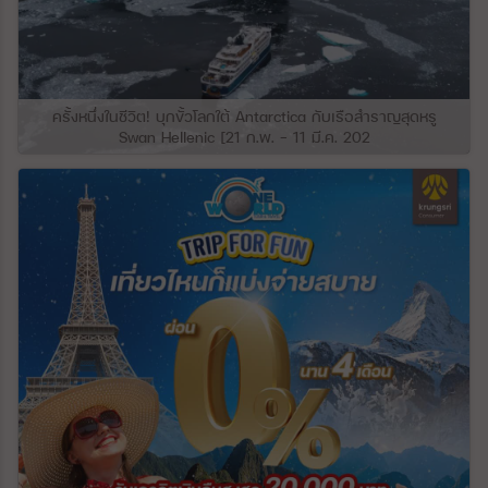
แข็งของพื้นที่สูงและสวยงามเหล่านี้ประกอบ
ด้วยลำธารและแม่น้ำหลายสายไหลผ่าน ความ
ลาดชันทางตอนใต้ของเทือกเขาเกรทเทอร์คอ
เคซัส ประกอบด้วยที่ราบลุ่มภาคกลางที่เกิดขึ้น
จากความกดอากาศต่ำทางโครงสร้างขนาด
ใหญ่ ที่ราบโกลคิดาใกล้ชายฝั่งทะเลดำถูก
ครั้งหนึ่งในชีวิต! บุกขั้วโลกใต้ Antarctica กับเรือสำราญสุดหรู
ปกคลุมด้วยชั้นหนาของตะกอนที่เกิดจากแม่น้ำ
Swan Hellenic [21 ก.พ. – 11 มี.ค. 202
ซึ่งสะสมมาเป็นเวลาหลายพันปี แม่น้ำสาย
สำคัญของจอร์เจียตะวันตก ได้แก่ แม่น้ำ
Inguri, Rioni และ Kodori ซึ่งไหลลงมาจาก
เทือกเขาเกรทเทอร์คอเคซัส ซึ่งไหลผ่านพื้นที่
กว้างสู่ทะเล ภูมิภาคนี้จึงมีความสำคัญอย่างยิ่ง
ผ่านการเพาะปลูกพืชกึ่งเขตร้อนและพืชเชิง
พาณิชย์อื่นๆ ทางด้านทิศตะวันออก มีเทือกเขา
Meskhet และ Likh ซึ่งเชื่อมระหว่างเทือกเขา
คอเคซัสและที่ราบสูงคอเคซัส (Greater and
Lesser Caucasus) ระะหว่างแอ่งของทะเลดำ
และทะเลแคสเปียน ในจอร์เจียตอนกลาง
ระหว่างเมือง Khashuri และ Mtsʿkhetʿa
(เมืองหลวงโบราณ) เป็นที่ราบสูงชั้นในที่เรียก
ว่าที่ราบ Kartli (Kartalinian) ล้อมรอบด้วย
ภูเขาทางทิศเหนือ ทิศใต้ ทิศตะวันออก และทิศ
ตะวันตก ที่ปกคลุมไปด้วยตะกอนดินเหลืองเป็น