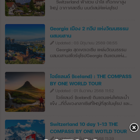
Switzerland ฟ้าสวย น้ำใส เทือกเขาสูง
ใหญ่ อากาศสดชื่น มนต์เสน่ห์แห่งยุโรป
Georgia เมือง 2 ทวีป แห่งวัฒนธรรม
ผสมผสาน
Updated : 03 มิถุนายน 2569 08:55
Georgia สุดเขตเอเชีย แหล่งวัฒนธรรม
ผสมผสานสไตร์ยุโรปGeorgia ดินแดนแห่ง
หุบเขาอันเขียวขจีที่แผ่ขยายไปด้วยไร่องุ่น ไป
จนถึงโบสถ์เก่าแก่และหอสังเกตการณ์อายุหลาย
ศตวรรษตั้งกระจายอยู่เหนือภูเขาสูงตระหง่าน
ไอซ์แลนด์ (Iceland) : THE COMPASS
อันสวยงาม ในช่วงไม่กี่ปีที่ผ่านมา ทบิลิซีได้
BY ONE WORLD TOUR
กลายเป็นหนึ่งในเมืองที่เจ๋งที่สุดในยุโรป ด้วยผับ
Updated : 01 ธันวาคม 2568 11:52
บาร์ที่กำลังเติบโต ร้านอาหารระดับโลก และไวน์
ธรรมชาติที่คัดสรรมาอย่างดี ซึ่งทำให้ที่นี่เป็น
ไอซ์แลนด์ (Iceland) ดินแดนแห่งไฟและน้ำ
จุดที่ฮิปที่สุดในภูมิภาคได้อย่าง
แข็ง …ที่ตั้งของกลาเซียที่ใหญ่ที่สุดในยุโรป และ
ง่ายดาย จอร์เจียตั้งอยู่ที่ปลายด้านตะวันออก
ภูเขาไฟที่ยังมีพลังมากที่สุดในโลก ดินแดนแห่ง
ของทะเลดำบนปีกด้านใต้ของยอดหลักของ
แสงสว่างและความมืดนี้มีฤดูร้อนที่ยาวนานที่
เทือกเขาคอเคซัส (Greater Caucasus) มี
เราสามารถเห็นแสงอาทิตย์ได้ 24 ชั่วโมง และจะ
Switzerland 10 day 1-13 THE
อาณาเขตติดต่อกับรัสเซียทางเหนือและตะวัน
ออกมาจากขอบฟ้าเพื่อมาทักทายกับผู้คนแค่
COMPASS BY ONE WOTLD TOUR
ออกเฉียงเหนือ ทางตะวันออกและตะวันออก
ไม่กี่ชั่วโมงในฤดูหนาว ไอซ์แลนด์ตั้งอยู่ใน
เฉียงใต้ติดอาเซอร์ไบจาน ทางใต้ติดอาร์เมเนีย
Updated : 01 ธันวาคม 2568 11:39
มหาสมุทรแอตแลนติกเหนือก่อตั้งขึ้นเมื่อ