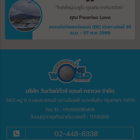
"ไกด์พี่หนุ่มบรูโน ดูแลดีมากเกิน100ค่ะ"
คุณ Pwarisa Love
แกรนด์สวิตเซอร์แลนด์ (EK) เดินทางวันที่ 30
เม.ย. - 07 พ.ค. 2569
บริษัท วันเวิลด์ทัวร์ แอนด์ ทราเวล จำกัด
34/2 หมู่ 9 ถ.บรมราชชนนี แขวงฉิมพลี เขตตลิ่งชัน กรุงเทพฯ 10170
Tax ID : 010550080418
ใบอนุญาตธุรกิจนำเที่ยวเลขที่ : 11/05298
02-448-6338