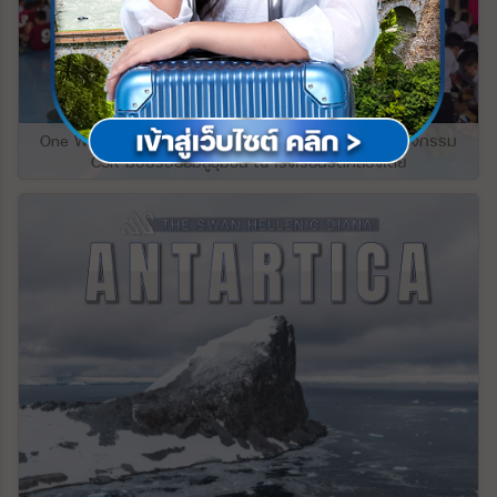
จอร์เจียส่วนใหญ่เป็นภูเขา และมากกว่าหนึ่งใน
ด’ ผ่านหมู่บ้าน และไร่องุ่นที่เรียงรายอยู่ทั้งสอง
สามปกคลุมด้วยป่าไม้ จอร์เจียมีภูมิประเทศ
ฝั่ง ต้นแม่น้ำสายนี้มาจากไหลมาจากเทือกเขา
หลากหลายที่น่าทึ่ง ตั้งแต่ชายฝั่งทะเลดำกึ่งเขต
แอลป์ผ่านหลายประเทศในยุโรป ช่วงที่ไหลผ่าน
ร้อน ไปจนถึงน้ำแข็งและหิมะที่แนวยอดของ
เข้ามาในประเทศเยอรมันถือว่าเป็นช่วงที่มี
เทือกเขาคอเคซัส ความแตกต่างดังกล่าวทำให้
ความยาวมากที่สุด แม่น้ำไรน์ได้รับการยกย่อง
พื้นที่ค่อนข้างเล็กของประเทศมีความน่าสนใจ
เป็นแม่น้ำที มีความสําคัญในยุโรมาตั้งแต่สมัย
มากยิ่งขึ้น ภูมิประเทศที่เป็นภูเขาของจอร์เจีย
จักรวรรดิโรมันในเรื่องของการขนส่งสินค้า
One World Tour & Travel ร่วมกับ Qatar Airways จัดกิจกรรม
อาจแบ่งออกเป็นสามแบบ ทั้งหมดทอดยาวจาก
และยังเป็นยุทธศาสตร์สำคัญในการทำสงคราม
CSR มอบรอยยิ้มสู่ชุมชน ณ โรงเรียนวัดคลองเตย
ทิศตะวันออกไปยังทิศตะวันตก ทางทิศเหนือ
ซึ่งเราจะเห็นได้จากการที่มีป้อมปราการและ
เป็นแนวกำแพงของเทือกเขาเกรทเทอร์คอ
ปราสาทโบราณตั้งอยู่บนเนินเขาริมฝั่งแม่น้ำ
เคซัส ซึ่งประกอบด้วยแนวเทือกเขาขนานและ
ไรน์ให้เราได้เห็นตลอดในระหว่างล่อง
แนวขวางที่พุ่งสูงขึ้นไปทางทิศตะวันออก และ
เรือ#Covid19จบเราจะไปเที่ยวกัน
มักจะคั่นด้วยโตรกธารและป่าลึก ยอดเขาที่
งดงามตระการตา ได้แก่ ยอดเขา Shkhara ซึ่ง
สูง 16,627 ฟุต (5,068 เมตร) เป็นจุดที่สูงที่สุด
ในจอร์เจีย และ Mounts Rustaveli, Tetnuld
และ Ushba ซึ่งทั้งหมดสูงกว่า 15,000 ฟุต
ปล่องของภูเขาไฟ Mkinvari (Kazbek) ที่ดับ
แล้วอยู่เหนือเทือกเขา Bokovoy ทางตอนเหนือ
สุดจากความสูง 16,512 ฟุต แนวยอดเขาที่
สำคัญจำนวนหนึ่งขยายออกไปทางทิศใต้จาก
ระยะกลาง รวมถึงของยอดเขา Lomis และ
Kartli (Kartalinian) ที่ตั้งฉากกับแนวเทือกเขา
คอเคเซียน จากแนวชายฝั่งที่ปกคลุมด้วยน้ำ