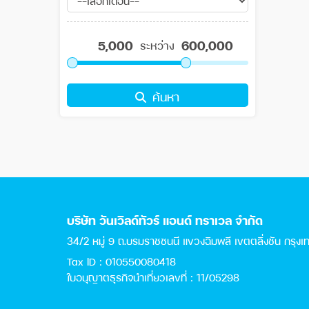
ระหว่าง
ค้นหา
บริษัท วันเวิลด์ทัวร์ แอนด์ ทราเวล จำกัด
34/2 หมู่ 9 ถ.บรมราชชนนี แขวงฉิมพลี เขตตลิ่งชัน กรุง
Tax ID : 010550080418
ใบอนุญาตธุรกิจนำเที่ยวเลขที่ : 11/05298