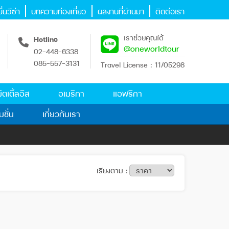
่นวีซ่า
บทความท่องเที่ยว
ผลงานที่ผ่านมา
ติดต่อเรา
เราช่วยคุณได้
Hotline
@oneworldtour
02-448-6338
085-557-3131
Travel License : 11/05298
ิตเติ้ลอิส
อเมริกา
แอฟริกา
มชั่น
เกี่ยวกับเรา
เรียงตาม :