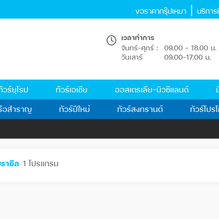
ขอราคากรุ๊ปเหมา
บริการยื
เวลาทำการ
จันทร์-ศุกร์ :
09.00 - 18.00 น.
วันเสาร์
09.00-17.00 น.
ทัวร์ยุโรป
ทัวร์เอเชีย
ออสเตรเลีย-นิวซีแลนด์
ม
รือสำราญ
ทัวร์ปีใหม่
ทัวร์สงกรานต์
ทัวร์โปรโ
ราซิล
1 โปรแกรม