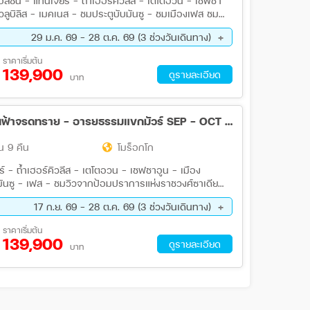
สซัน - แทนเจียร์ - ถ้ำเฮอร์คิวลีส - เตโตอวน - เชฟชา
ลูบิลิส - เมคเนส - ชมประตูบับมันซู - ชมเมืองเฟส ชม
เหร่าไคราวีน - ชมเมเดอร์ซา บูอิมาเนีย - อิเฟรน - เอ
29 ม.ค. 69 - 28 ต.ค. 69 (3 ช่วงวันเดินทาง)
ชูก้า - ขี่อูฐชมพระอาทิตย์ขึ้นกลางทะเลทราย - ทินเฮียร์
มทาเริท - ไอท์ เบน ฮาดดู - ชมเมืองมาราเกซ -
ค. 69 - 11 ต.ค. 69
18 ต.ค. 69 - 28 ต.ค. 69
ราคาเริ่มต้น
ซาบลังก้า อาหารพื้นเมืองรสเลิส 4 ดาว
139,900
ดูรายละเอียด
บาท
ทัวร์แกรนด์โมร็อคโค 11 วัน QR ดินแดนฟ้าจรดทราย - อารยธรรมแขกมัวร์ SEP - OCT 26
น 9 คืน
โมร็อกโก
ร์ - ถ้ำเฮอร์คิวลีส - เตโตอวน - เชฟชาอูน - เมือง
บมันซู - เฟส - ชมวิวจากป้อมปราการแห่งราชวงศ์ซาเดียน
17 ก.ย. 69 - 28 ต.ค. 69 (3 ช่วงวันเดินทาง)
ค. 69 - 11 ต.ค. 69
18 ต.ค. 69 - 28 ต.ค. 69
ราคาเริ่มต้น
139,900
ดูรายละเอียด
บาท