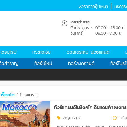
ขอราคากรุ๊ปเหมา
บริการยื
เวลาทำการ
จันทร์-ศุกร์ :
09.00 - 18.00 น.
วันเสาร์
09.00-17.00 น.
ทัวร์ยุโรป
ทัวร์เอเชีย
ออสเตรเลีย-นิวซีแลนด์
ม
รือสำราญ
ทัวร์ปีใหม่
ทัวร์สงกรานต์
ทัวร์โปรโ
มร็อกโก
1 โปรแกรม
ทัวร์แกรนด์โมร็อคโค ดินแดนฟ้าจรดทร
WQR1711C
11วัน