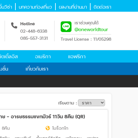
่นวีซ่า
บทความท่องเที่ยว
ผลงานที่ผ่านมา
ติดต่อเรา
เราช่วยคุณได้
Hotline
@oneworldtour
02-448-6338
085-557-3131
Travel License : 11/05298
ิตเติ้ลอิส
อเมริกา
แอฟริกา
มชั่น
เกี่ยวกับเรา
เรียงตาม :
าย - อารยธรรมแขกมัวร์ 11วัน 8คืน (QR)
 8คืน
โมร็อกโก