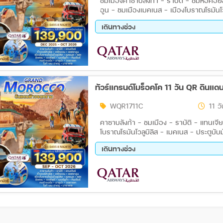
ชมเมืองคาซาบลังก้า - ราบัติ - ชมหอคอยฮั
อูน - ชมเมืองเมคเนส - เมืองโบราณโรมันโว
วิวจากป้อมปราการแห่งราชวงศ์ซาเดียน - สุ
เดินทางช่วง
อร์ฟูด์ - เมอร์ชูก้า - นั่งรถ 4 WD - เมอร์
- ทอด้าจอร์ช - มากูน่า - วอซาเซท - ป้อ
17 ก.ย. 69 - 27 ก.ย. 69
01 ต.
MAJORELLE GARDEN - พระราชวังบาเฮียคา
WQR1711C
11 วั
คาซาบลังก้า - ชมเมือง - ราบัติ - แทนเจีย
โบราณโรมันโวลูบิลิส - เมคเนส - ประตูบั
- สุเหร่าไคราวีน - อิเฟรน - เออร์ฟูด์
เดินทางช่วง
17 ก.ย. 69 - 27 ก.ย. 69
01 ต.