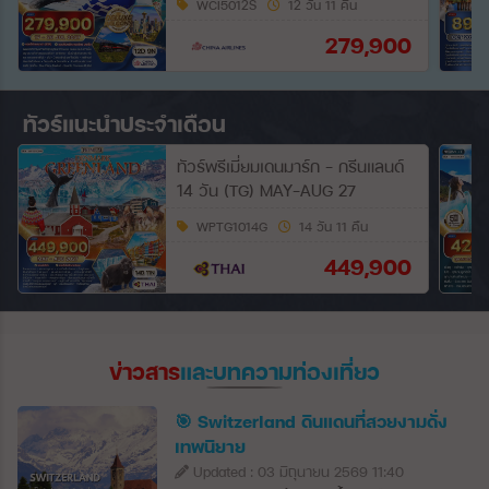
WCI5012S
12 วัน 11 คืน
279,900
ทัวร์แนะนำประจำเดือน
ทัวร์พรีเมี่ยมเดนมาร์ก - กรีนแลนด์
14 วัน (TG) MAY-AUG 27
WPTG1014G
14 วัน 11 คืน
449,900
ข่าวสาร
และบทความท่องเที่ยว
🎯 Switzerland ดินแดนที่สวยงามดั่ง
เทพนิยาย
Updated : 03 มิถุนายน 2569 11:40