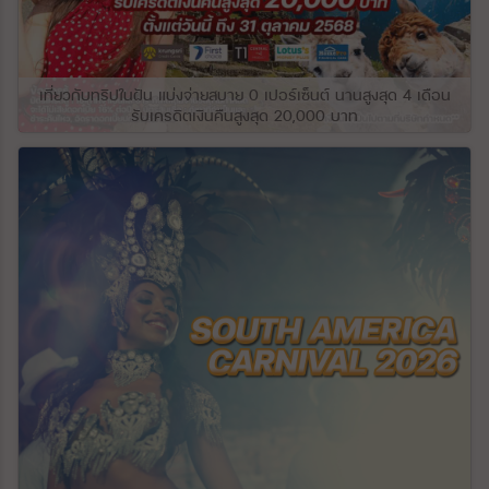
ส่วนใหญ่ ที่ราบสูงนี้ทอดยาวไปตามแม่น้ำ
Kura (Mtkvari) และแม่น้ำสาขาอื่นๆ ทางใต้
ของดินแดนจอร์เจียมีทิวเขาและที่ราบสูงคอ
เคซัส ซึ่งสูงกว่าที่ราบชายฝั่งที่แคบและเป็นแอ่ง
น้ำไปถึงระดับความสูง 10,830 ฟุตบนยอดเขา
เที่ยวกับทริปในฝัน แบ่งจ่ายสบาย 0 เปอร์เซ็นต์ นานสูงสุด 4 เดือน
Didi-Abuli เนื่องจากมีแนวกั้นของเทือกเขา
รับเครดิตเงินคืนสูงสุด 20,000 บาท
คอเคซัสที่ปกป้องจอร์เจียจากอากาศเย็นจาก
ทางเหนือ ในขณะที่เปิดรับอิทธิพลของอากาศที่
อบอุ่นและชื้นจากทะเลดำอย่างต่อเนื่อง
จอร์เจียตะวันตกมีภูมิอากาศแบบกึ่งเขตร้อน
ชื้นแบบกึ่งเขตร้อน ในขณะที่จอร์เจียตะวันออก
มีภูมิอากาศหลากหลายตั้งแต่แบบชื้นปานกลาง
ไปจนถึงแบบกึ่งเขตร้อนแบบแห้ง