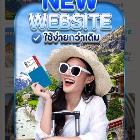
และตุรกี และทางตะวันตกติดทะเลดำ รากเหง้า
1,000 ปีก่อนในช่วงยุคแห่งการสำรวจและตั้ง
Switzerland 10 วัน #1?? ️“สวิตเซอร์
ของชาวจอร์เจียแผ่ขยายลึกลงไปใน
ถิ่นฐานของพวกไวกิ้ง เป็นดินแดนที่มีความ
แลนด์” ประเทศเล็กๆ ในทวีปยุโรปตะวันตก
ประวัติศาสตร์ มรดกทางวัฒนธรรมของพวก
แตกต่างอย่างชัดเจนของสภาพภูมิอากาศ
พื้นที่ส่วนใหญ่ของประเทศนั้นอยู่บนเทือกเขาแอ
เขามีความเก่าแก่และมั่งคั่งเท่าเทียมกัน ในช่วง
ภูมิศาสตร์และวัฒนธรรม ธารน้ำแข็งที่ใหญ่
ลป์ เทือกเขาที่ใหญ่สุดของทวีปยุโรปที่มีความ
ยุคกลาง อาณาจักรจอร์เจียอันทรงพลังได้
ที่สุดในยุโรปส่องประกายระยิบระยับอย่าง
หลากหลายทางภูมิประเทศ ทั้งยอดเขาสูง ทุ่ง
GRAND GERMANY 11 DAY 1-18 THE
ดำรงอยู่ สูงถึงระดับสูงสุดระหว่างศตวรรษที่
Vatna Glacier (Vatnajökull) ที่พาดผ่าน
หญ้า น้ำตก “การ์เซีย” “Glacier” หรือธารน้ำ
COMPASS BY ONE WORLD TOUR
10 ถึง 13 หลังจากการปกครองของตุรกีและ
เทือกเขาที่สวยงาม น้ำพุร้อนที่อุดมสมบูรณ์ให้
แข็งที่แทรกตัวอยู่ตามภูเขาสูง รวมทั้งหมู่บ้าน
เปอร์เซียมาเป็นเวลานาน จอร์เจียก็ถูกผนวก
ความอบอุ่นแก่บ้านเรือน และกระแสน้ำนอก
Updated : 01 ธันวาคม 2568 11:35
ชนบทที่กระจายตัวอยู่ทั่วไปตามเนินเขา ผู้คนที่
โดยจักรวรรดิรัสเซียในศตวรรษที่ 19 จอร์เจีย
ชายฝั่งกัลฟ์สตรีมให้สภาพอากาศที่อบอุ่นให้กับ
เป็นมิตร การเดินทางที่สะดวกสบาย ไม่แปลกใจ
Grand Germany 11 วัน 16 เมือง ‘โคโลญ’
เป็นรัฐอิสระระหว่างปี 1918 ถึง 1921 เมื่อรวม
ผู้คนอาศัยอยู่ทางตอนเหนือสุดของโลก
เลยที่นักเดินทางหลายคนต่างตกหลุมรัก
เมืองใหญ่ที่สุดที่อยู่ริมฝั่งแม่น้ำไรน์ สร้างเมื่อปี
เข้ากับสหภาพโซเวียต ในปี 1963 จนกระทั่ง
ภูเขาไฟอีกประะมาณ 130 แห่งซึ่งส่งผลโดยตรง
ประเทศนี้… เราเริ่มต้นเที่ยวรายการนี้จากเมือง
51 ในสมัยจักรพรรดิ์เคลาดิอุสแห่งอาณาจักร
การล่มสลายของสหภาพโซเวียต ในช่วงยุค
ต่อลักษณะที่เปลี่ยนแปลงตลอดเวลาของสภาพ
ทิราโน่ ซึ่งตั้งอยู่ทางตอนเหนือทางของแคว้น
โรมัน โคโลญก็ไม่ต่างจากเมืองอื่นๆในเยอรมันที่
โซเวียต เศรษฐกิจจอร์เจียนมีความทันสมัยและ
แวดล้อมทางธรรมชาติ ไอซ์แลนด์ยังเป็นที่ตั้ง
ลอมบาร์เดีย ประเทศอิตาลี ที่เวลาเพียงเล็ก
โดนผลกระทบจากสงครามโลกครั้งที่ 2 อาคาร
มีความหลากหลาย จอร์เจียเป็นสาธารณรัฐที่มี
ของหลุมอุกกาบาตหลายแห่ง โดยเฉพาะในเขต
ข่าวสารและบทความทั้งหมด
น้อยเพียงพอสำหรับการเดินเล่น เมืองเล็กๆ ที่
สิ่งก่อสร้างต่างๆได้รับความเสียหายทั้งเมือง มี
แนวคิดเรื่องเอกราชมากที่สุดแห่งหนึ่ง จอร์เจีย
ภูเขาไฟตะวันตกที่บางแห่งได้กลายเป็นแหล่ง
เงียบสงบแห่งนี้มีแม่น้ำแอดด้าสายน้อยไหลผ่าน
เพียง ’มหาวิหารโคโลญ’ ที่ยังตั้งเด่นเป็นสง่า
ประกาศอำนาจอธิปไตยเมื่อวันที่ 19
ท่องเที่ยวยอดนิยมของนักเดินทางจากทั่วทุก
กลางเมืองเป็นที่ตั้งของวิหารพระแม่มารี วิหาร
ท่ามกลางกองซากปรักหักพังของอาคารบ้าน
พฤศจิกายน 1989 และได้รับเอกราชเมื่อวันที่ 9
มุมโลกในปี 2010 การปะทุเล็กน้อยที่ภูเขาไฟ
สไตล์เรอเนสซองส์ที่สร้างในปี 1505 ซึ่งเป็น
เรือน วิหารคาธอลิกแห่งนี้ใช้เวลาก่อสร้างถึง
เมษายน 1991 ทศวรรษ 1990 เป็นช่วงเวลา
‘เอยาฟยาตลาเยอคุตล์’ (Eyjafjallajökull) ทำให้
ศาสนสถานที่สำคัญของเมือง…ทิราโน่อาจจะ
632 ปี (1248-1880) ในแบบสถาปัตยกรรมกอ
ของความไม่มั่นคงและความไม่สงบในจอร์เจีย
การเดินทางทางอากาศทั่วยุโรปและ
ไม่มีอะไรที่โดดเด่น แต่ทิราโน่คือจุดเริ่มต้นของ
ธิค และได้รับการขึ้นทะเบียนเป็นมรดกโลกทาง
เนื่องจากรัฐบาลหลังประกาศอิสรภาพชุดแรก
อเมริกาเหนือหยุดชะงักเนื่องจากเถ้าภูเขาไฟ
เส้นทางรถไฟที่งดงามที่สุดแห่งหนึ่งในยุโรปนั่น
วัฒนธรรมในปี 1996 อีกหนึ่งกิจกรรมที่ไม่ควร
ถูกโค่นล้ม และขบวนการแบ่งแยกดินแดนได้เกิด
จำนวนมากที่พ่นออกมาเป็นเวลาถึงหกวัน
คือรถไฟสาย “Bernina Express” ที่เราจะนั่ง
พลาดเมื่อมาเที่ยวเยอรมันคือการล่องเรือชม
ขึ้นในเซาท์ออสซีเชียและอับคาเซีย (South
เพื่อเดินทางข้ามเทือกเขาอัลไพน์สู่ประเทศ
บรรยากาศของแม่น้ำไรน์…เราเริ่มล่องเรือจาก
Ossetia and Abkhazia) ภูมิประเทศของ
สวิสเซอร์แลนด์กันครับ
เมืองเล็กๆ ที่ชื่อ ‘เซนต์กอร์’ สู่เมือง ‘บ๊อบพาร์