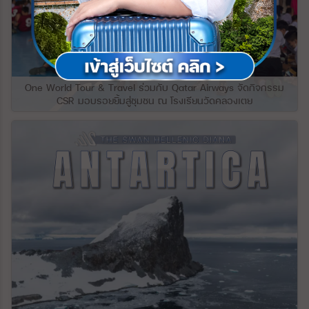
จอร์เจียส่วนใหญ่เป็นภูเขา และมากกว่าหนึ่งใน
ด’ ผ่านหมู่บ้าน และไร่องุ่นที่เรียงรายอยู่ทั้งสอง
สามปกคลุมด้วยป่าไม้ จอร์เจียมีภูมิประเทศ
ฝั่ง ต้นแม่น้ำสายนี้มาจากไหลมาจากเทือกเขา
หลากหลายที่น่าทึ่ง ตั้งแต่ชายฝั่งทะเลดำกึ่งเขต
แอลป์ผ่านหลายประเทศในยุโรป ช่วงที่ไหลผ่าน
ร้อน ไปจนถึงน้ำแข็งและหิมะที่แนวยอดของ
เข้ามาในประเทศเยอรมันถือว่าเป็นช่วงที่มี
เทือกเขาคอเคซัส ความแตกต่างดังกล่าวทำให้
ความยาวมากที่สุด แม่น้ำไรน์ได้รับการยกย่อง
พื้นที่ค่อนข้างเล็กของประเทศมีความน่าสนใจ
เป็นแม่น้ำที มีความสําคัญในยุโรมาตั้งแต่สมัย
มากยิ่งขึ้น ภูมิประเทศที่เป็นภูเขาของจอร์เจีย
จักรวรรดิโรมันในเรื่องของการขนส่งสินค้า
One World Tour & Travel ร่วมกับ Qatar Airways จัดกิจกรรม
อาจแบ่งออกเป็นสามแบบ ทั้งหมดทอดยาวจาก
และยังเป็นยุทธศาสตร์สำคัญในการทำสงคราม
CSR มอบรอยยิ้มสู่ชุมชน ณ โรงเรียนวัดคลองเตย
ทิศตะวันออกไปยังทิศตะวันตก ทางทิศเหนือ
ซึ่งเราจะเห็นได้จากการที่มีป้อมปราการและ
เป็นแนวกำแพงของเทือกเขาเกรทเทอร์คอ
ปราสาทโบราณตั้งอยู่บนเนินเขาริมฝั่งแม่น้ำ
เคซัส ซึ่งประกอบด้วยแนวเทือกเขาขนานและ
ไรน์ให้เราได้เห็นตลอดในระหว่างล่อง
แนวขวางที่พุ่งสูงขึ้นไปทางทิศตะวันออก และ
เรือ#Covid19จบเราจะไปเที่ยวกัน
มักจะคั่นด้วยโตรกธารและป่าลึก ยอดเขาที่
งดงามตระการตา ได้แก่ ยอดเขา Shkhara ซึ่ง
สูง 16,627 ฟุต (5,068 เมตร) เป็นจุดที่สูงที่สุด
ในจอร์เจีย และ Mounts Rustaveli, Tetnuld
และ Ushba ซึ่งทั้งหมดสูงกว่า 15,000 ฟุต
ปล่องของภูเขาไฟ Mkinvari (Kazbek) ที่ดับ
แล้วอยู่เหนือเทือกเขา Bokovoy ทางตอนเหนือ
สุดจากความสูง 16,512 ฟุต แนวยอดเขาที่
สำคัญจำนวนหนึ่งขยายออกไปทางทิศใต้จาก
ระยะกลาง รวมถึงของยอดเขา Lomis และ
Kartli (Kartalinian) ที่ตั้งฉากกับแนวเทือกเขา
คอเคเซียน จากแนวชายฝั่งที่ปกคลุมด้วยน้ำ