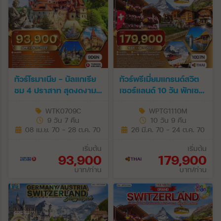
ทัวร์โรมาเนีย - บัลแกเรีย
ทัวร์พรีเมี่ยมแกรนด์สวิต
ชม 4 ปราสาท สุดงดงาม
เซอร์แลนด์ 10 วัน พักเซ
9 วัน (TK) APR - OCT
อร์แมท (TG) MAR - OCT
WTK0709C
WPTG1110M
27
27
9 วัน 7 คืน
10 วัน 9 คืน
08 เม.ย. 70 - 28 ต.ค. 70
26 มี.ค. 70 - 24 ต.ค. 70
เริ่มต้น
เริ่มต้น
93,900
179,900
บาท/ท่าน
บาท/ท่าน