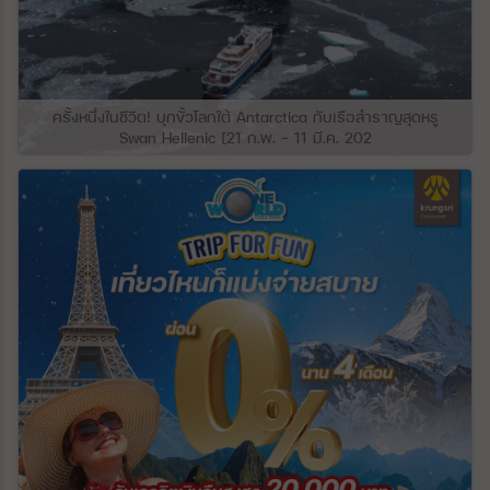
แข็งของพื้นที่สูงและสวยงามเหล่านี้ประกอบ
ด้วยลำธารและแม่น้ำหลายสายไหลผ่าน ความ
ลาดชันทางตอนใต้ของเทือกเขาเกรทเทอร์คอ
เคซัส ประกอบด้วยที่ราบลุ่มภาคกลางที่เกิดขึ้น
จากความกดอากาศต่ำทางโครงสร้างขนาด
ใหญ่ ที่ราบโกลคิดาใกล้ชายฝั่งทะเลดำถูก
ครั้งหนึ่งในชีวิต! บุกขั้วโลกใต้ Antarctica กับเรือสำราญสุดหรู
ปกคลุมด้วยชั้นหนาของตะกอนที่เกิดจากแม่น้ำ
Swan Hellenic [21 ก.พ. – 11 มี.ค. 202
ซึ่งสะสมมาเป็นเวลาหลายพันปี แม่น้ำสาย
สำคัญของจอร์เจียตะวันตก ได้แก่ แม่น้ำ
Inguri, Rioni และ Kodori ซึ่งไหลลงมาจาก
เทือกเขาเกรทเทอร์คอเคซัส ซึ่งไหลผ่านพื้นที่
กว้างสู่ทะเล ภูมิภาคนี้จึงมีความสำคัญอย่างยิ่ง
ผ่านการเพาะปลูกพืชกึ่งเขตร้อนและพืชเชิง
พาณิชย์อื่นๆ ทางด้านทิศตะวันออก มีเทือกเขา
Meskhet และ Likh ซึ่งเชื่อมระหว่างเทือกเขา
คอเคซัสและที่ราบสูงคอเคซัส (Greater and
Lesser Caucasus) ระะหว่างแอ่งของทะเลดำ
และทะเลแคสเปียน ในจอร์เจียตอนกลาง
ระหว่างเมือง Khashuri และ Mtsʿkhetʿa
(เมืองหลวงโบราณ) เป็นที่ราบสูงชั้นในที่เรียก
ว่าที่ราบ Kartli (Kartalinian) ล้อมรอบด้วย
ภูเขาทางทิศเหนือ ทิศใต้ ทิศตะวันออก และทิศ
ตะวันตก ที่ปกคลุมไปด้วยตะกอนดินเหลืองเป็น