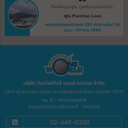
"ไกด์พี่หนุ่มบรูโน ดูแลดีมากเกิน100ค่ะ"
คุณ Pwarisa Love
แกรนด์สวิตเซอร์แลนด์ (EK) เดินทางวันที่ 30
เม.ย. - 07 พ.ค. 2569
บริษัท วันเวิลด์ทัวร์ แอนด์ ทราเวล จำกัด
34/2 หมู่ 9 ถ.บรมราชชนนี แขวงฉิมพลี เขตตลิ่งชัน กรุงเทพฯ 10170
Tax ID : 010550080418
ใบอนุญาตธุรกิจนำเที่ยวเลขที่ : 11/05298
02-448-6338