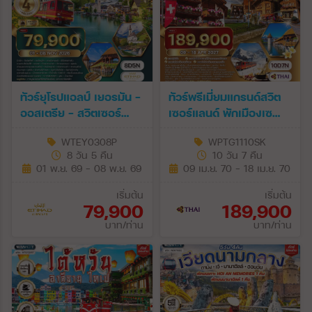
ทัวร์ยุโรปแอลป์ เยอรมัน -
ทัวร์พรีเมี่ยมแกรนด์สวิต
ออสเตรีย - สวิตเซอร์
เซอร์แลนด์ พักเมืองเซ
แลนด์ 8 วัน (EY) 01 - 08
อร์แมท 10 วัน (TG) 09 -
WTEY0308P
WPTG1110SK
NOV 26
18 APR 27
8 วัน 5 คืน
10 วัน 7 คืน
[SONGKRAN]
01 พ.ย. 69 - 08 พ.ย. 69
09 เม.ย. 70 - 18 เม.ย. 70
เริ่มต้น
เริ่มต้น
79,900
189,900
บาท/ท่าน
บาท/ท่าน