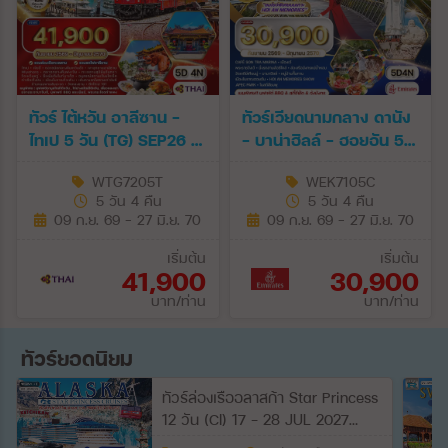
ทัวร์ ไต้หวัน อาลีซาน -
ทัวร์เวียดนามกลาง ดานัง
ไทเป 5 วัน (TG) SEP26 -
- บาน่าฮิลล์ - ฮอยอัน 5
JUN27
วัน (EK) SEP 26 - JUN
WTG7205T
WEK7105C
27
5 วัน 4 คืน
5 วัน 4 คืน
09 ก.ย. 69 - 27 มิ.ย. 70
09 ก.ย. 69 - 27 มิ.ย. 70
เริ่มต้น
เริ่มต้น
41,900
30,900
บาท/ท่าน
บาท/ท่าน
ทัวร์ยอดนิยม
ทัวร์ล่องเรืออลาสก้า Star Princess
12 วัน (CI) 17 - 28 JUL 2027
[ห้องพักมีระเบียง Balcony]