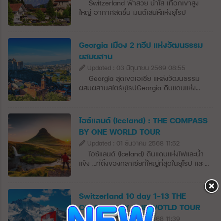
Switzerland ฟ้าสวย น้ำใส เทือกเขาสูง
ใหญ่ อากาศสดชื่น มนต์เสน่ห์แห่งยุโรป
Georgia เมือง 2 ทวีป แห่งวัฒนธรรม
ผสมผสาน
Updated : 03 มิถุนายน 2569 08:55
Georgia สุดเขตเอเชีย แหล่งวัฒนธรรม
ผสมผสานสไตร์ยุโรปGeorgia ดินแดนแห่ง
หุบเขาอันเขียวขจีที่แผ่ขยายไปด้วยไร่องุ่น ไป
จนถึงโบสถ์เก่าแก่และหอสังเกตการณ์อายุหลาย
ศตวรรษตั้งกระจายอยู่เหนือภูเขาสูงตระหง่าน
ไอซ์แลนด์ (Iceland) : THE COMPASS
อันสวยงาม ในช่วงไม่กี่ปีที่ผ่านมา ทบิลิซีได้
BY ONE WORLD TOUR
กลายเป็นหนึ่งในเมืองที่เจ๋งที่สุดในยุโรป ด้วยผับ
Updated : 01 ธันวาคม 2568 11:52
บาร์ที่กำลังเติบโต ร้านอาหารระดับโลก และไวน์
ธรรมชาติที่คัดสรรมาอย่างดี ซึ่งทำให้ที่นี่เป็น
ไอซ์แลนด์ (Iceland) ดินแดนแห่งไฟและน้ำ
จุดที่ฮิปที่สุดในภูมิภาคได้อย่าง
แข็ง …ที่ตั้งของกลาเซียที่ใหญ่ที่สุดในยุโรป และ
ง่ายดาย จอร์เจียตั้งอยู่ที่ปลายด้านตะวันออก
ภูเขาไฟที่ยังมีพลังมากที่สุดในโลก ดินแดนแห่ง
ของทะเลดำบนปีกด้านใต้ของยอดหลักของ
แสงสว่างและความมืดนี้มีฤดูร้อนที่ยาวนานที่
เทือกเขาคอเคซัส (Greater Caucasus) มี
เราสามารถเห็นแสงอาทิตย์ได้ 24 ชั่วโมง และจะ
Switzerland 10 day 1-13 THE
อาณาเขตติดต่อกับรัสเซียทางเหนือและตะวัน
ออกมาจากขอบฟ้าเพื่อมาทักทายกับผู้คนแค่
COMPASS BY ONE WOTLD TOUR
ออกเฉียงเหนือ ทางตะวันออกและตะวันออก
ไม่กี่ชั่วโมงในฤดูหนาว ไอซ์แลนด์ตั้งอยู่ใน
เฉียงใต้ติดอาเซอร์ไบจาน ทางใต้ติดอาร์เมเนีย
Updated : 01 ธันวาคม 2568 11:39
มหาสมุทรแอตแลนติกเหนือก่อตั้งขึ้นเมื่อ