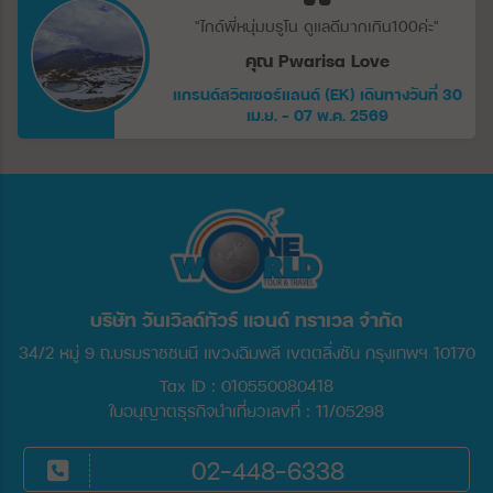
"ไกด์พี่หนุ่มบรูโน ดูแลดีมากเกิน100ค่ะ"
คุณ Pwarisa Love
แกรนด์สวิตเซอร์แลนด์ (EK) เดินทางวันที่ 30
เม.ย. - 07 พ.ค. 2569
บริษัท วันเวิลด์ทัวร์ แอนด์ ทราเวล จำกัด
34/2 หมู่ 9 ถ.บรมราชชนนี แขวงฉิมพลี เขตตลิ่งชัน กรุงเทพฯ 10170
Tax ID : 010550080418
ใบอนุญาตธุรกิจนำเที่ยวเลขที่ : 11/05298
02-448-6338