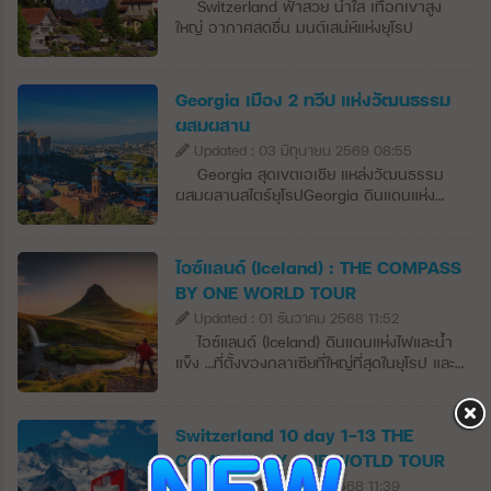
Switzerland ฟ้าสวย น้ำใส เทือกเขาสูง
ใหญ่ อากาศสดชื่น มนต์เสน่ห์แห่งยุโรป
Georgia เมือง 2 ทวีป แห่งวัฒนธรรม
ผสมผสาน
Updated : 03 มิถุนายน 2569 08:55
Georgia สุดเขตเอเชีย แหล่งวัฒนธรรม
ผสมผสานสไตร์ยุโรปGeorgia ดินแดนแห่ง
หุบเขาอันเขียวขจีที่แผ่ขยายไปด้วยไร่องุ่น ไป
จนถึงโบสถ์เก่าแก่และหอสังเกตการณ์อายุหลาย
ศตวรรษตั้งกระจายอยู่เหนือภูเขาสูงตระหง่าน
ไอซ์แลนด์ (Iceland) : THE COMPASS
อันสวยงาม ในช่วงไม่กี่ปีที่ผ่านมา ทบิลิซีได้
BY ONE WORLD TOUR
กลายเป็นหนึ่งในเมืองที่เจ๋งที่สุดในยุโรป ด้วยผับ
Updated : 01 ธันวาคม 2568 11:52
บาร์ที่กำลังเติบโต ร้านอาหารระดับโลก และไวน์
ธรรมชาติที่คัดสรรมาอย่างดี ซึ่งทำให้ที่นี่เป็น
ไอซ์แลนด์ (Iceland) ดินแดนแห่งไฟและน้ำ
จุดที่ฮิปที่สุดในภูมิภาคได้อย่าง
แข็ง …ที่ตั้งของกลาเซียที่ใหญ่ที่สุดในยุโรป และ
ง่ายดาย จอร์เจียตั้งอยู่ที่ปลายด้านตะวันออก
ภูเขาไฟที่ยังมีพลังมากที่สุดในโลก ดินแดนแห่ง
ของทะเลดำบนปีกด้านใต้ของยอดหลักของ
แสงสว่างและความมืดนี้มีฤดูร้อนที่ยาวนานที่
เทือกเขาคอเคซัส (Greater Caucasus) มี
เราสามารถเห็นแสงอาทิตย์ได้ 24 ชั่วโมง และจะ
Switzerland 10 day 1-13 THE
อาณาเขตติดต่อกับรัสเซียทางเหนือและตะวัน
ออกมาจากขอบฟ้าเพื่อมาทักทายกับผู้คนแค่
COMPASS BY ONE WOTLD TOUR
ออกเฉียงเหนือ ทางตะวันออกและตะวันออก
ไม่กี่ชั่วโมงในฤดูหนาว ไอซ์แลนด์ตั้งอยู่ใน
เฉียงใต้ติดอาเซอร์ไบจาน ทางใต้ติดอาร์เมเนีย
Updated : 01 ธันวาคม 2568 11:39
มหาสมุทรแอตแลนติกเหนือก่อตั้งขึ้นเมื่อ