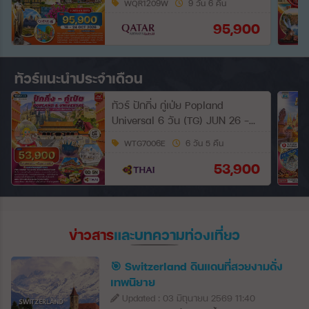
WQR1209W
9 วัน 6 คืน
95,900
ทัวร์แนะนำประจำเดือน
ทัวร์ ปักกิ่ง กู่เป่ย Popland
Universal 6 วัน (TG) JUN 26 -
JUN 27
WTG7006E
6 วัน 5 คืน
53,900
ข่าวสาร
และบทความท่องเที่ยว
🎯 Switzerland ดินแดนที่สวยงามดั่ง
เทพนิยาย
Updated : 03 มิถุนายน 2569 11:40