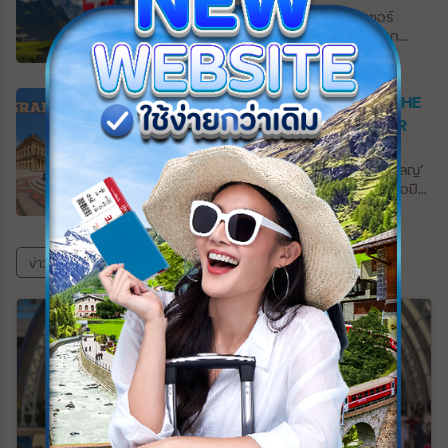
และตุรกี และทางตะวันตกติดทะเลดำ รากเหง้า
1,000 ปีก่อนในช่วงยุคแห่งการสำรวจและตั้ง
Switzerland 10 วัน #1?? ️“สวิตเซอร์
ของชาวจอร์เจียแผ่ขยายลึกลงไปใน
ถิ่นฐานของพวกไวกิ้ง เป็นดินแดนที่มีความ
แลนด์” ประเทศเล็กๆ ในทวีปยุโรปตะวันตก
ประวัติศาสตร์ มรดกทางวัฒนธรรมของพวก
แตกต่างอย่างชัดเจนของสภาพภูมิอากาศ
พื้นที่ส่วนใหญ่ของประเทศนั้นอยู่บนเทือกเขาแอ
เขามีความเก่าแก่และมั่งคั่งเท่าเทียมกัน ในช่วง
ภูมิศาสตร์และวัฒนธรรม ธารน้ำแข็งที่ใหญ่
ลป์ เทือกเขาที่ใหญ่สุดของทวีปยุโรปที่มีความ
ยุคกลาง อาณาจักรจอร์เจียอันทรงพลังได้
ที่สุดในยุโรปส่องประกายระยิบระยับอย่าง
หลากหลายทางภูมิประเทศ ทั้งยอดเขาสูง ทุ่ง
GRAND GERMANY 11 DAY 1-18 THE
ดำรงอยู่ สูงถึงระดับสูงสุดระหว่างศตวรรษที่
Vatna Glacier (Vatnajökull) ที่พาดผ่าน
หญ้า น้ำตก “การ์เซีย” “Glacier” หรือธารน้ำ
COMPASS BY ONE WORLD TOUR
10 ถึง 13 หลังจากการปกครองของตุรกีและ
เทือกเขาที่สวยงาม น้ำพุร้อนที่อุดมสมบูรณ์ให้
แข็งที่แทรกตัวอยู่ตามภูเขาสูง รวมทั้งหมู่บ้าน
เปอร์เซียมาเป็นเวลานาน จอร์เจียก็ถูกผนวก
ความอบอุ่นแก่บ้านเรือน และกระแสน้ำนอก
Updated : 01 ธันวาคม 2568 11:35
ชนบทที่กระจายตัวอยู่ทั่วไปตามเนินเขา ผู้คนที่
โดยจักรวรรดิรัสเซียในศตวรรษที่ 19 จอร์เจีย
ชายฝั่งกัลฟ์สตรีมให้สภาพอากาศที่อบอุ่นให้กับ
เป็นมิตร การเดินทางที่สะดวกสบาย ไม่แปลกใจ
Grand Germany 11 วัน 16 เมือง ‘โคโลญ’
เป็นรัฐอิสระระหว่างปี 1918 ถึง 1921 เมื่อรวม
ผู้คนอาศัยอยู่ทางตอนเหนือสุดของโลก
เลยที่นักเดินทางหลายคนต่างตกหลุมรัก
เมืองใหญ่ที่สุดที่อยู่ริมฝั่งแม่น้ำไรน์ สร้างเมื่อปี
เข้ากับสหภาพโซเวียต ในปี 1963 จนกระทั่ง
ภูเขาไฟอีกประะมาณ 130 แห่งซึ่งส่งผลโดยตรง
ประเทศนี้… เราเริ่มต้นเที่ยวรายการนี้จากเมือง
51 ในสมัยจักรพรรดิ์เคลาดิอุสแห่งอาณาจักร
การล่มสลายของสหภาพโซเวียต ในช่วงยุค
ต่อลักษณะที่เปลี่ยนแปลงตลอดเวลาของสภาพ
ทิราโน่ ซึ่งตั้งอยู่ทางตอนเหนือทางของแคว้น
โรมัน โคโลญก็ไม่ต่างจากเมืองอื่นๆในเยอรมันที่
โซเวียต เศรษฐกิจจอร์เจียนมีความทันสมัยและ
แวดล้อมทางธรรมชาติ ไอซ์แลนด์ยังเป็นที่ตั้ง
ลอมบาร์เดีย ประเทศอิตาลี ที่เวลาเพียงเล็ก
โดนผลกระทบจากสงครามโลกครั้งที่ 2 อาคาร
มีความหลากหลาย จอร์เจียเป็นสาธารณรัฐที่มี
ของหลุมอุกกาบาตหลายแห่ง โดยเฉพาะในเขต
ข่าวสารและบทความทั้งหมด
น้อยเพียงพอสำหรับการเดินเล่น เมืองเล็กๆ ที่
สิ่งก่อสร้างต่างๆได้รับความเสียหายทั้งเมือง มี
แนวคิดเรื่องเอกราชมากที่สุดแห่งหนึ่ง จอร์เจีย
ภูเขาไฟตะวันตกที่บางแห่งได้กลายเป็นแหล่ง
เงียบสงบแห่งนี้มีแม่น้ำแอดด้าสายน้อยไหลผ่าน
เพียง ’มหาวิหารโคโลญ’ ที่ยังตั้งเด่นเป็นสง่า
ประกาศอำนาจอธิปไตยเมื่อวันที่ 19
ท่องเที่ยวยอดนิยมของนักเดินทางจากทั่วทุก
กลางเมืองเป็นที่ตั้งของวิหารพระแม่มารี วิหาร
ท่ามกลางกองซากปรักหักพังของอาคารบ้าน
พฤศจิกายน 1989 และได้รับเอกราชเมื่อวันที่ 9
มุมโลกในปี 2010 การปะทุเล็กน้อยที่ภูเขาไฟ
สไตล์เรอเนสซองส์ที่สร้างในปี 1505 ซึ่งเป็น
เรือน วิหารคาธอลิกแห่งนี้ใช้เวลาก่อสร้างถึง
เมษายน 1991 ทศวรรษ 1990 เป็นช่วงเวลา
‘เอยาฟยาตลาเยอคุตล์’ (Eyjafjallajökull) ทำให้
ศาสนสถานที่สำคัญของเมือง…ทิราโน่อาจจะ
632 ปี (1248-1880) ในแบบสถาปัตยกรรมกอ
ของความไม่มั่นคงและความไม่สงบในจอร์เจีย
การเดินทางทางอากาศทั่วยุโรปและ
ไม่มีอะไรที่โดดเด่น แต่ทิราโน่คือจุดเริ่มต้นของ
ธิค และได้รับการขึ้นทะเบียนเป็นมรดกโลกทาง
เนื่องจากรัฐบาลหลังประกาศอิสรภาพชุดแรก
อเมริกาเหนือหยุดชะงักเนื่องจากเถ้าภูเขาไฟ
เส้นทางรถไฟที่งดงามที่สุดแห่งหนึ่งในยุโรปนั่น
วัฒนธรรมในปี 1996 อีกหนึ่งกิจกรรมที่ไม่ควร
ถูกโค่นล้ม และขบวนการแบ่งแยกดินแดนได้เกิด
จำนวนมากที่พ่นออกมาเป็นเวลาถึงหกวัน
คือรถไฟสาย “Bernina Express” ที่เราจะนั่ง
พลาดเมื่อมาเที่ยวเยอรมันคือการล่องเรือชม
ขึ้นในเซาท์ออสซีเชียและอับคาเซีย (South
เพื่อเดินทางข้ามเทือกเขาอัลไพน์สู่ประเทศ
บรรยากาศของแม่น้ำไรน์…เราเริ่มล่องเรือจาก
Ossetia and Abkhazia) ภูมิประเทศของ
สวิสเซอร์แลนด์กันครับ
เมืองเล็กๆ ที่ชื่อ ‘เซนต์กอร์’ สู่เมือง ‘บ๊อบพาร์