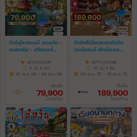
ทัวร์ยุโรปแอลป์ เยอรมัน -
ทัวร์พรีเมี่ยมแกรนด์สวิต
ออสเตรีย - สวิตเซอร์
เซอร์แลนด์ พักเมืองเซ
แลนด์ 8 วัน (EY) 01 - 08
อร์แมท 10 วัน (TG) 09 -
WTEY0308P
WPTG1110SK
NOV 26
18 APR 27
8 วัน 5 คืน
10 วัน 7 คืน
[SONGKRAN]
01 พ.ย. 69 - 08 พ.ย. 69
09 เม.ย. 70 - 18 เม.ย. 70
เริ่มต้น
เริ่มต้น
79,900
189,900
บาท/ท่าน
บาท/ท่าน