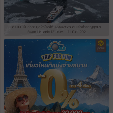
แข็งของพื้นที่สูงและสวยงามเหล่านี้ประกอบ
ด้วยลำธารและแม่น้ำหลายสายไหลผ่าน ความ
ลาดชันทางตอนใต้ของเทือกเขาเกรทเทอร์คอ
เคซัส ประกอบด้วยที่ราบลุ่มภาคกลางที่เกิดขึ้น
จากความกดอากาศต่ำทางโครงสร้างขนาด
ใหญ่ ที่ราบโกลคิดาใกล้ชายฝั่งทะเลดำถูก
ครั้งหนึ่งในชีวิต! บุกขั้วโลกใต้ Antarctica กับเรือสำราญสุดหรู
ปกคลุมด้วยชั้นหนาของตะกอนที่เกิดจากแม่น้ำ
Swan Hellenic [21 ก.พ. – 11 มี.ค. 202
ซึ่งสะสมมาเป็นเวลาหลายพันปี แม่น้ำสาย
สำคัญของจอร์เจียตะวันตก ได้แก่ แม่น้ำ
Inguri, Rioni และ Kodori ซึ่งไหลลงมาจาก
เทือกเขาเกรทเทอร์คอเคซัส ซึ่งไหลผ่านพื้นที่
กว้างสู่ทะเล ภูมิภาคนี้จึงมีความสำคัญอย่างยิ่ง
ผ่านการเพาะปลูกพืชกึ่งเขตร้อนและพืชเชิง
พาณิชย์อื่นๆ ทางด้านทิศตะวันออก มีเทือกเขา
Meskhet และ Likh ซึ่งเชื่อมระหว่างเทือกเขา
คอเคซัสและที่ราบสูงคอเคซัส (Greater and
Lesser Caucasus) ระะหว่างแอ่งของทะเลดำ
และทะเลแคสเปียน ในจอร์เจียตอนกลาง
ระหว่างเมือง Khashuri และ Mtsʿkhetʿa
(เมืองหลวงโบราณ) เป็นที่ราบสูงชั้นในที่เรียก
ว่าที่ราบ Kartli (Kartalinian) ล้อมรอบด้วย
ภูเขาทางทิศเหนือ ทิศใต้ ทิศตะวันออก และทิศ
ตะวันตก ที่ปกคลุมไปด้วยตะกอนดินเหลืองเป็น