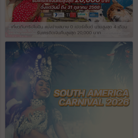
ส่วนใหญ่ ที่ราบสูงนี้ทอดยาวไปตามแม่น้ำ
Kura (Mtkvari) และแม่น้ำสาขาอื่นๆ ทางใต้
ของดินแดนจอร์เจียมีทิวเขาและที่ราบสูงคอ
เคซัส ซึ่งสูงกว่าที่ราบชายฝั่งที่แคบและเป็นแอ่ง
น้ำไปถึงระดับความสูง 10,830 ฟุตบนยอดเขา
เที่ยวกับทริปในฝัน แบ่งจ่ายสบาย 0 เปอร์เซ็นต์ นานสูงสุด 4 เดือน
Didi-Abuli เนื่องจากมีแนวกั้นของเทือกเขา
รับเครดิตเงินคืนสูงสุด 20,000 บาท
คอเคซัสที่ปกป้องจอร์เจียจากอากาศเย็นจาก
ทางเหนือ ในขณะที่เปิดรับอิทธิพลของอากาศที่
อบอุ่นและชื้นจากทะเลดำอย่างต่อเนื่อง
จอร์เจียตะวันตกมีภูมิอากาศแบบกึ่งเขตร้อน
ชื้นแบบกึ่งเขตร้อน ในขณะที่จอร์เจียตะวันออก
มีภูมิอากาศหลากหลายตั้งแต่แบบชื้นปานกลาง
ไปจนถึงแบบกึ่งเขตร้อนแบบแห้ง