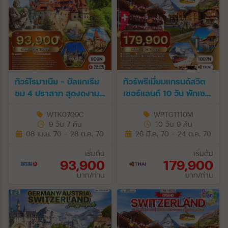
ทัวร์โรมาเนีย - บัลแกเรีย
ทัวร์พรีเมี่ยมแกรนด์สวิต
ชม 4 ปราสาท สุดงดงาม
เซอร์แลนด์ 10 วัน พักเซ
9 วัน (TK) APR - OCT
อร์แมท (TG) MAR - OCT
WTK0709C
WPTG1110M
27
27
9 วัน 7 คืน
10 วัน 9 คืน
08 เม.ย. 70 - 28 ต.ค. 70
26 มี.ค. 70 - 24 ต.ค. 70
เริ่มต้น
เริ่มต้น
93,900
179,900
บาท/ท่าน
บาท/ท่าน