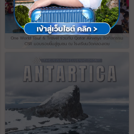
จอร์เจียส่วนใหญ่เป็นภูเขา และมากกว่าหนึ่งใน
ด’ ผ่านหมู่บ้าน และไร่องุ่นที่เรียงรายอยู่ทั้งสอง
สามปกคลุมด้วยป่าไม้ จอร์เจียมีภูมิประเทศ
ฝั่ง ต้นแม่น้ำสายนี้มาจากไหลมาจากเทือกเขา
หลากหลายที่น่าทึ่ง ตั้งแต่ชายฝั่งทะเลดำกึ่งเขต
แอลป์ผ่านหลายประเทศในยุโรป ช่วงที่ไหลผ่าน
ร้อน ไปจนถึงน้ำแข็งและหิมะที่แนวยอดของ
เข้ามาในประเทศเยอรมันถือว่าเป็นช่วงที่มี
เทือกเขาคอเคซัส ความแตกต่างดังกล่าวทำให้
ความยาวมากที่สุด แม่น้ำไรน์ได้รับการยกย่อง
พื้นที่ค่อนข้างเล็กของประเทศมีความน่าสนใจ
เป็นแม่น้ำที มีความสําคัญในยุโรมาตั้งแต่สมัย
มากยิ่งขึ้น ภูมิประเทศที่เป็นภูเขาของจอร์เจีย
จักรวรรดิโรมันในเรื่องของการขนส่งสินค้า
One World Tour & Travel ร่วมกับ Qatar Airways จัดกิจกรรม
อาจแบ่งออกเป็นสามแบบ ทั้งหมดทอดยาวจาก
และยังเป็นยุทธศาสตร์สำคัญในการทำสงคราม
CSR มอบรอยยิ้มสู่ชุมชน ณ โรงเรียนวัดคลองเตย
ทิศตะวันออกไปยังทิศตะวันตก ทางทิศเหนือ
ซึ่งเราจะเห็นได้จากการที่มีป้อมปราการและ
เป็นแนวกำแพงของเทือกเขาเกรทเทอร์คอ
ปราสาทโบราณตั้งอยู่บนเนินเขาริมฝั่งแม่น้ำ
เคซัส ซึ่งประกอบด้วยแนวเทือกเขาขนานและ
ไรน์ให้เราได้เห็นตลอดในระหว่างล่อง
แนวขวางที่พุ่งสูงขึ้นไปทางทิศตะวันออก และ
เรือ#Covid19จบเราจะไปเที่ยวกัน
มักจะคั่นด้วยโตรกธารและป่าลึก ยอดเขาที่
งดงามตระการตา ได้แก่ ยอดเขา Shkhara ซึ่ง
สูง 16,627 ฟุต (5,068 เมตร) เป็นจุดที่สูงที่สุด
ในจอร์เจีย และ Mounts Rustaveli, Tetnuld
และ Ushba ซึ่งทั้งหมดสูงกว่า 15,000 ฟุต
ปล่องของภูเขาไฟ Mkinvari (Kazbek) ที่ดับ
แล้วอยู่เหนือเทือกเขา Bokovoy ทางตอนเหนือ
สุดจากความสูง 16,512 ฟุต แนวยอดเขาที่
สำคัญจำนวนหนึ่งขยายออกไปทางทิศใต้จาก
ระยะกลาง รวมถึงของยอดเขา Lomis และ
Kartli (Kartalinian) ที่ตั้งฉากกับแนวเทือกเขา
คอเคเซียน จากแนวชายฝั่งที่ปกคลุมด้วยน้ำ